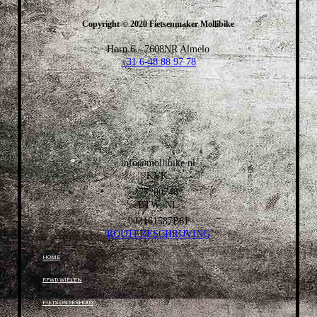
Copyright © 2020 Fietsenmaker Mollibike
Horn 6 - 7608NR Almelo
+31 6-48 88 97 78
info@mollibike.nl
KVK:
77200748
BTW: NL
003161587B61
ROUTEBESCHRIJVING
HOME
FFWD WIELEN
FIETS ONDERHOUD