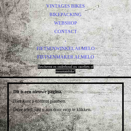
VINTAGES BIKES
BIKEPACKING
WEBSHOP
CONTACT
.
FIETSENWINKEL ALMELO
FIETSENMAKER ALMELO
Beschermt en onderhoud uw racefiets of
mountainbike!
Dit is een nieuwe pagina.
Hier kunt u content plaatsen.
Deze tekst past u aan door erop te klikken.