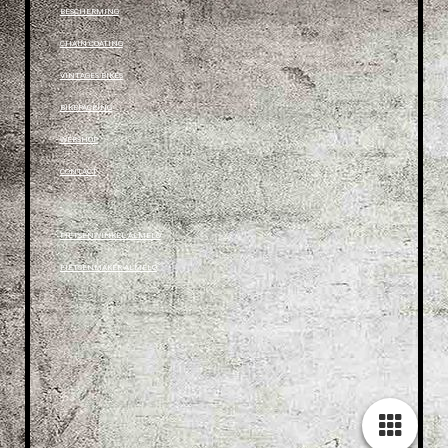
BESCHERMING
CHAIN COATING
VINTAGES BIKES
BIKEPACKING
WEBSHOP
CONTACT
.
FIETSENWINKEL ALMELO
FIETSENMAKER ALMELO